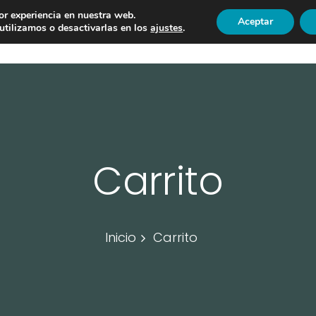
or experiencia en nuestra web.
Aceptar
COLABORADORES
OFERTAS DE TRABAJO
CONTACTO
tilizamos o desactivarlas en los
ajustes
.
Carrito
Inicio
Carrito