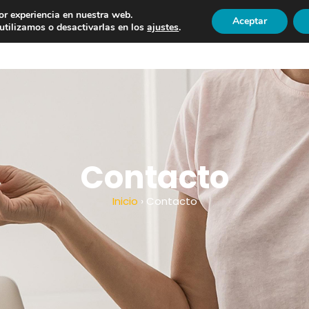
or experiencia en nuestra web.
Aceptar
COLABORADORES
OFERTAS DE TRABAJO
CONTACTO
tilizamos o desactivarlas en los
ajustes
.
Contacto
Inicio
› Contacto