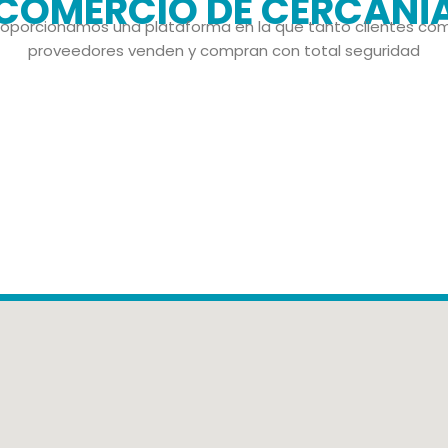
COMERCIO DE CERCANÍ
roporcionamos una plataforma en la que tanto clientes co
proveedores venden y compran con total seguridad