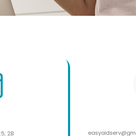
easyaidserv@gma
5; 2B