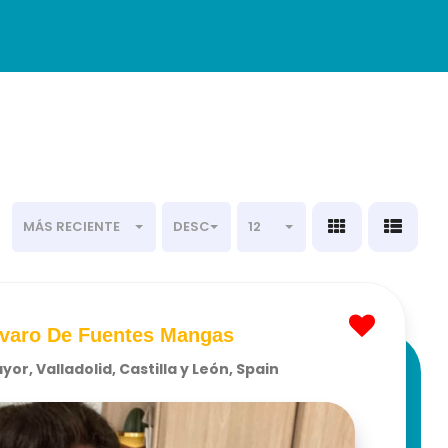
MÁS RECIENTE
DESC
12
varo De Fuentes Mangas
or, Valladolid, Castilla y León, Spain