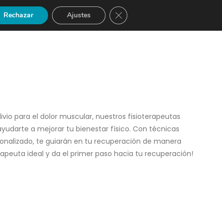
Cerrar el banner de cookies RGP
Rechazar
Ajustes
INICIO DE SESIÓN
REGÍSTRATE
livio para el dolor muscular, nuestros fisioterapeutas
ayudarte a mejorar tu bienestar físico. Con técnicas
onalizado, te guiarán en tu recuperación de manera
erapeuta ideal y da el primer paso hacia tu recuperación!