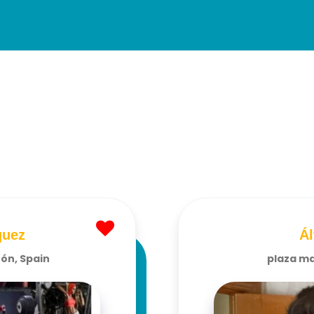
quez
Ál
León, Spain
plaza may